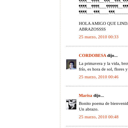
¶¶¶¶__¶¶¶¶__¶¶¶__¶¶¶_¶¶
¶¶¶¶__¶¶¶¶___¶¶¶¶¶¶__¶¶
¶¶¶¶___¶¶¶____¶¶¶_____
HOLA AMIGO QUE LIN
ABRAZOSSSS
25 marzo, 2010 00:33
CORDOBESA
dijo...
La primavera y la vida, brot
frío, es hora de sol, flores
25 marzo, 2010 00:46
Marisa
dijo...
Bonito poema de bienvenida
Un abrazo.
25 marzo, 2010 00:48