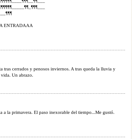
¶¶¶¶¶¶____¶¶¶__¶¶___
¶¶¶¶¶¶_____¶¶_¶¶¶___
___¶¶¶
DA ENTRADAAA
a tras cerrados y penosos inviernos. A tras queda la lluvia y
 y vida. Un abrazo.
 a la primavera. El paso inexorable del tiempo...Me gustó.