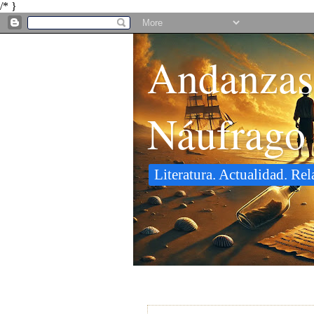
/* }
Andanzas
Náufrago
Literatura. Actualidad. Re
24 marzo 2010