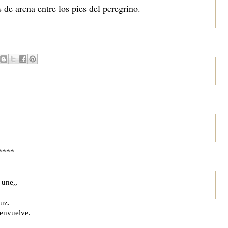
de arena entre los pies del peregrino.
****
 une,,
uz.
 envuelve.