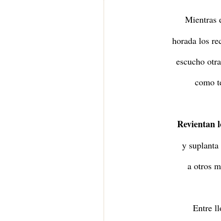
Mientras 
horada los re
escucho otra
como t
Revientan l
y suplanta 
a otros m
Entre ll