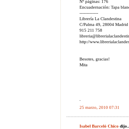
Nº páginas: 176
Encuadernación: Tapa blan
-------------
Librería La Clandestina
C/Palma 49, 28004 Madrid
915 211 758
libreria@librerialaclandest
http://www.librerialaclande
Besotes, gracias!
Mita
.
25 marzo, 2010 07:31
Isabel Barceló Chico
dijo..