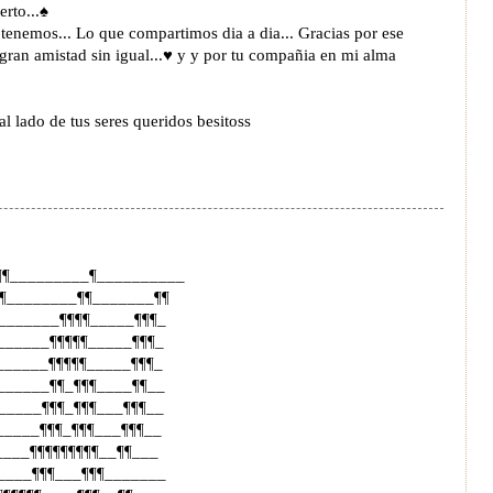
rto...♠
tenemos... Lo que compartimos dia a dia... Gracias por ese
 gran amistad sin igual...♥ y y por tu compañia en mi alma
al lado de tus seres queridos besitoss
¶¶_________¶__________
¶________¶¶_______¶¶
¶_______¶¶¶¶_____¶¶¶_
______¶¶¶¶¶_____¶¶¶_
______¶¶¶¶¶_____¶¶¶_
¶______¶¶_¶¶¶____¶¶__
_____¶¶¶_¶¶¶___¶¶¶__
_____¶¶¶_¶¶¶___¶¶¶__
____¶¶¶¶¶¶¶¶¶__¶¶___
¶____¶¶¶___¶¶¶_______