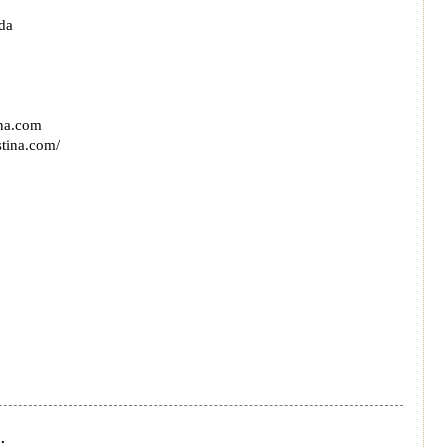
da
ina.com
stina.com/
.