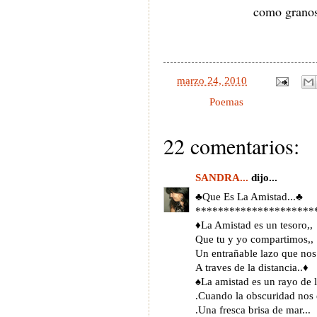
como granos 
en
marzo 24, 2010
Etiquetas:
Poemas
22 comentarios:
SANDRA...
dijo...
♣Que Es La Amistad...♣
*********************
♦La Amistad es un tesoro,,
Que tu y yo compartimos,,
Un entrañable lazo que nos
A traves de la distancia..♦
♠La amistad es un rayo de l
.Cuando la obscuridad nos
.Una fresca brisa de mar...