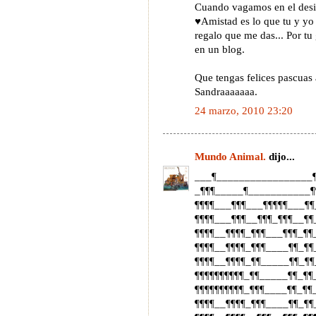
Cuando vagamos en el desie
♥Amistad es lo que tu y yo 
regalo que me das... Por tu
en un blog.
Que tengas felices pascuas 
Sandraaaaaaa.
24 marzo, 2010 23:20
Mundo Animal.
dijo...
___¶_________________
_¶¶¶_____¶___________¶
¶¶¶¶___¶¶¶___¶¶¶¶¶___¶
¶¶¶¶___¶¶¶__¶¶¶_¶¶¶__¶¶
¶¶¶¶__¶¶¶¶_¶¶¶___¶¶¶_¶¶
¶¶¶¶__¶¶¶¶_¶¶¶____¶¶_¶
¶¶¶¶__¶¶¶¶_¶¶_____¶¶_¶¶
¶¶¶¶¶¶¶¶¶¶_¶¶_____¶¶_¶¶
¶¶¶¶¶¶¶¶¶¶_¶¶¶____¶¶_¶¶
¶¶¶¶__¶¶¶¶_¶¶¶____¶¶_¶