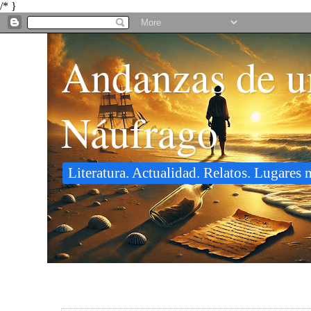
/* }
Andanzas de u
Náufrago
Literatura. Actualidad. Relatos. Lugares 
27 junio 2009